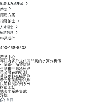
地表水系統集成
浮標
應用方案
招賢納士
人才理念
招聘信息
聯系我們
400-168-5508
產品中心
專注為客戶提供高品質的水質分析儀
生物毒性預警監測
生物毒性應急檢測
重金屬在線監測
常規參數在線監測
發光細菌配套試劑
快速檢測試劑系列
微型水站
地表水系統集成
浮標
首頁