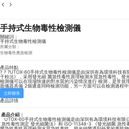
手持式生物毒性檢測儀
關鍵詞：
手持式生物毒性檢測儀
所屬分類：
生物毒性應急檢測
產品特點
? ? ?UTOX-60手持式生物毒性檢測儀是由深圳有為環境科技有限公
干粉法》，采用發光細 菌急性毒性原理檢測水質急性毒性。發
檢測儀可以在現場快速的對水質的污染情況進行 檢測，是常規理化
面儀器具備 2個通道同時檢測功能，另一方面可以在檢測過程
立即聯系
產品詳情
產品介紹：
UTOX-60手持式生物毒性檢測儀是由深圳有為環境科技有限公司研制
急性毒性測定 發光細菌法》和 ISO-11348-3 《發光細菌
菌急性毒性原理檢測水質急性毒性。發光細菌遇到外界的毒性物