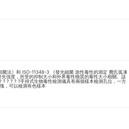
菌法》和 ISO-11348-3 《發光細菌 急性毒性的測定 費氏弧凍
發光強度，所受的抑制大小和外界毒性物質的毒性大小相關。該
? ? ? ?手持式生物毒性檢測儀具有兩個樣本檢測孔位，一方
模塊，可以檢測有色樣本