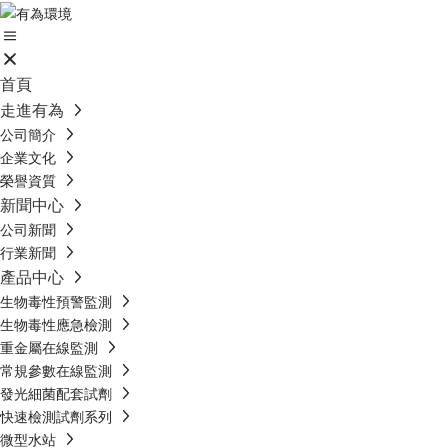
首頁
走進有為
公司簡介
企業文化
榮譽資質
新聞中心
公司新聞
行業新聞
產品中心
生物毒性預警監測
生物毒性應急檢測
重金屬在線監測
常規參數在線監測
發光細菌配套試劑
快速檢測試劑系列
微型水站